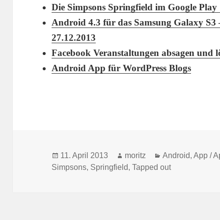
Die Simpsons Springfield im Google Pla
Android 4.3 für das Samsung Galaxy S3 
27.12.2013
Facebook Veranstaltungen absagen und l
Android App für WordPress Blogs
Veröffentlicht
Autor
Kategorien
11. April 2013
moritz
Android
,
App / 
am
Simpsons
,
Springfield
,
Tapped out