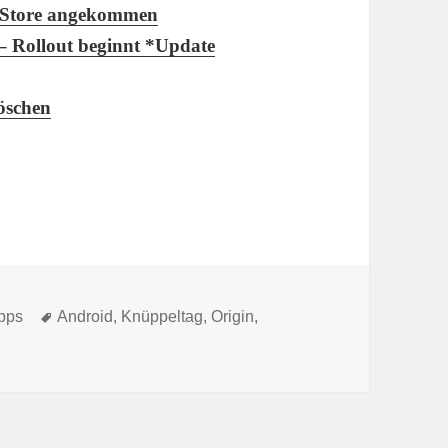
y Store angekommen
– Rollout beginnt *Update
öschen
Schlagwörter
Apps
Android
,
Knüppeltag
,
Origin
,