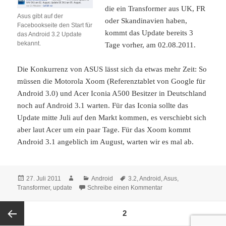
die ein Transformer aus UK, FR
Asus gibt auf der
oder Skandinavien haben,
Facebookseite den Start für
kommt das Update bereits 3
das Android 3.2 Update
bekannt.
Tage vorher, am 02.08.2011.
Die Konkurrenz von ASUS lässt sich da etwas mehr Zeit: So
müssen die Motorola Xoom (Referenztablet von Google für
Android 3.0) und Acer Iconia A500 Besitzer in Deutschland
noch auf Android 3.1 warten. Für das Iconia sollte das
Update mitte Juli auf den Markt kommen, es verschiebt sich
aber laut Acer um ein paar Tage. Für das Xoom kommt
Android 3.1 angeblich im August, warten wir es mal ab.
Veröffentlicht
Autor
Kategorien
Schlagwörter
27. Juli 2011
Android
3.2
,
Android
,
Asus
,
am
zu Android 3.2 für Asu
Transformer
,
update
Schreibe einen Kommentar
Seitennummerierung
SEITE
2
der